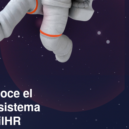
oce el
sistema
ilHR